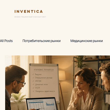
Inventica
Услуги
Ключевые практик
ИНВЕСТИЦИОННЫЙ КОНСАЛТИНГ
All Posts
Потребительские рынки
Медицинские рынки
Финансовая модель
Предпроектный маркетинг
Исс
Wellness-центр
Горнолыжные комплексы
Производ
Аналитика, термы
Аналитика, фитнес
Академия инв