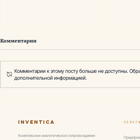
Комментарии
Комментарии к этому посту больше не доступны. Обра
дополнительной информацией.
Импорт бутилированной
Рынок фи
воды в РФ в 2019 году
Производс
большая ег
прежнему 
экспорт
Inventica
УСЛУГ
Комплексное аналитическое сопровождение
Предпрое