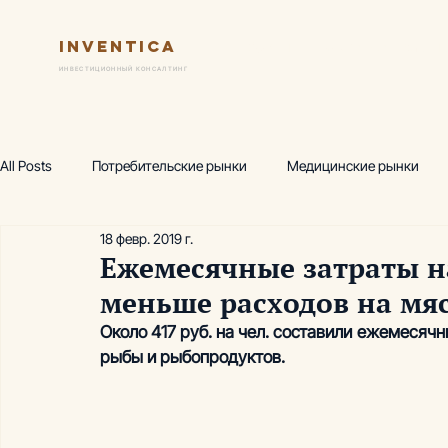
Inventica
Услуги
Ключевые практик
ИНВЕСТИЦИОННЫЙ КОНСАЛТИНГ
All Posts
Потребительские рынки
Медицинские рынки
18 февр. 2019 г.
Финансовая модель
Предпроектный маркетинг
Исс
Ежемесячные затраты на
меньше расходов на мя
Wellness-центр
Горнолыжные комплексы
Производ
Около 417 руб. на чел. составили ежемесяч
рыбы и рыбопродуктов.
Аналитика, термы
Аналитика, фитнес
Академия инв