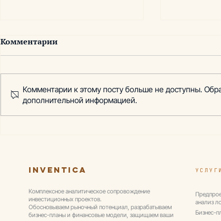
Комментарии
Комментарии к этому посту больше не доступны. Обра
дополнительной информацией.
Проект: строительство
Проект ре
складского комплекса
ТРЦ в Кам
класса А в Ленинградской
области
Inventica
УСЛУГ
Комплексное аналитическое сопровождение
Предпрое
инвестиционных проектов.
анализ л
Обосновываем рыночный потенциал, разрабатываем
Бизнес-п
бизнес-планы и финансовые модели, защищаем ваши