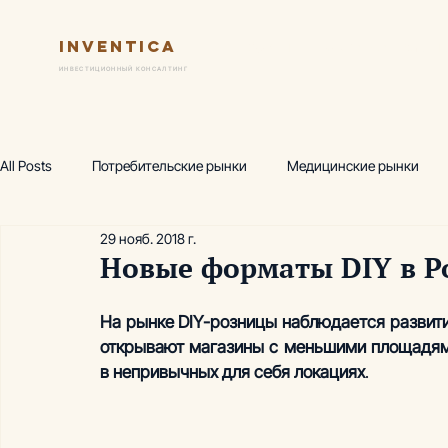
Inventica
Услуги
Ключевые практик
ИНВЕСТИЦИОННЫЙ КОНСАЛТИНГ
All Posts
Потребительские рынки
Медицинские рынки
29 нояб. 2018 г.
Финансовая модель
Предпроектный маркетинг
Исс
Новые форматы DIY в Р
На рынке DIY-розницы наблюдается развитие
Wellness-центр
Горнолыжные комплексы
Производ
открывают магазины с меньшими площадями
в непривычных для себя локациях
. 
Аналитика, термы
Аналитика, фитнес
Академия инв