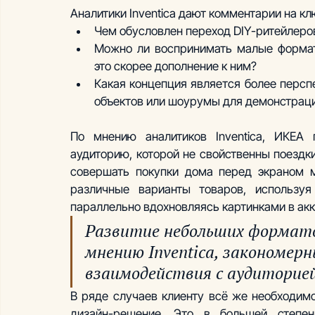
Аналитики Inventica дают комментарии на к
Чем обусловлен переход DIY-ритейлер
Можно ли воспринимать малые формат
это скорее дополнение к ним?
Какая концепция является более персп
объектов или шоурумы для демонстраци
По мнению аналитиков Inventica, ИКЕА
аудиторию, которой не свойственны поездк
совершать покупки дома перед экраном мо
различные варианты товаров, используя
параллельно вдохновляясь картинками в акка
Развитие небольших форматов
мнению Inventica, закономер
взаимодействия с аудиторие
В ряде случаев клиенту всё же необходим
дизайн-решение. Это в большей степен