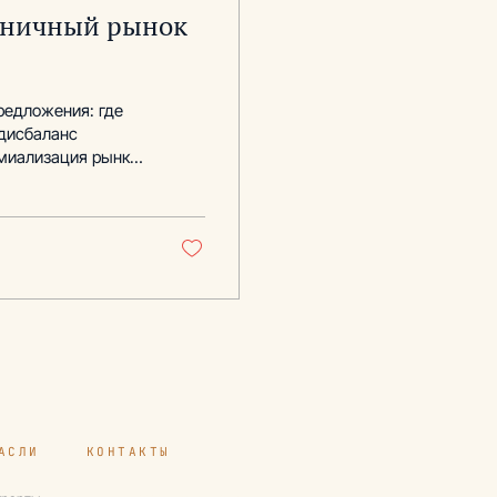
иничный рынок
редложения: где
 дисбаланс
емиализация рынка
АСЛИ
КОНТАКТЫ