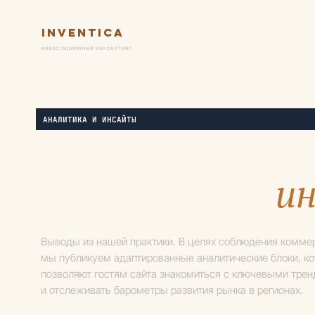
Inventica
Услуги
Ключевые практик
ИНВЕСТИЦИОННЫЙ КОНСАЛТИНГ
АНАЛИТИКА И ИНСАЙТЫ
Аналитика и
и
Выводы из нашей практики. В целях соблюдения комме
мы публикуем адаптированные аналитические блоки, к
позволяют гостям сайта знакомиться с ключевыми трен
и отслеживать барометры развития рынка в регионах.