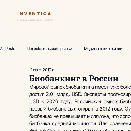
Inventica
Услуги
Ключевые практик
ИНВЕСТИЦИОННЫЙ КОНСАЛТИНГ
All Posts
Потребительские рынки
Медицинские рынки
11 сент. 2019 г.
Финансовая модель
Предпроектный маркетинг
Исс
Биобанкинг в России
Мировой рынок биобанкинга имеет уже более
достиг 2,01 млрд. USD. Эксперты прогнозир
Wellness-центр
Горнолыжные комплексы
Производ
USD к 2026 году. Российский рынок биоба
первый биобанк был открыт в 2012 году. С
биобанках не превышает миллиона, что сопо
Аналитика, термы
Аналитика, фитнес
Академия инв
биобанка средней мощности. Для сравнени
Biobank Gratz - хранится 20 млн. образцов тк