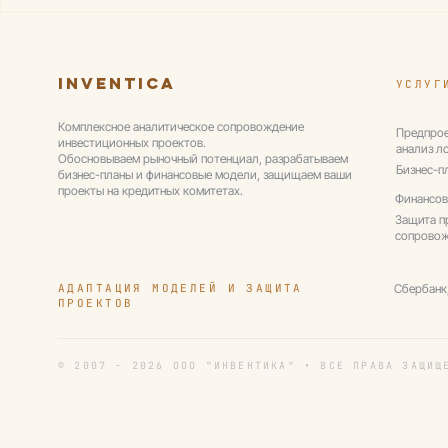
диагностического
биобанка
референс-центра
Inventica
УСЛУГ
Комплексное аналитическое сопровождение
Предпрое
инвестиционных проектов.
анализ л
Обосновываем рыночный потенциал, разрабатываем
Бизнес-п
бизнес-планы и финансовые модели, защищаем ваши
проекты на кредитных комитетах.
Финансов
Защита п
сопрово
АДАПТАЦИЯ МОДЕЛЕЙ И ЗАЩИТА
Сбербанк
ПРОЕКТОВ
© 2007 - 2026 ООО "ИНВЕНТИКА" • ВСЕ ПРАВА ЗАЩИЩ