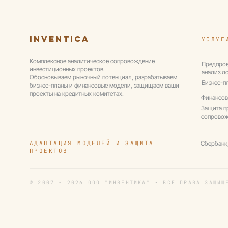
Inventica
УСЛУГ
Комплексное аналитическое сопровождение
Предпрое
инвестиционных проектов.
анализ л
Обосновываем рыночный потенциал, разрабатываем
Бизнес-п
бизнес-планы и финансовые модели, защищаем ваши
проекты на кредитных комитетах.
Финансов
Защита п
сопрово
АДАПТАЦИЯ МОДЕЛЕЙ И ЗАЩИТА
Сбербанк
ПРОЕКТОВ
© 2007 - 2026 ООО "ИНВЕНТИКА" • ВСЕ ПРАВА ЗАЩИЩ