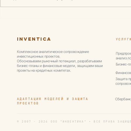
Что на самом деле
Какие баз
проверяет кредитный
требовани
комитет в финансовой
банк к фи
модели и бизнес-плане
модели ин
инвестиционного
проекта
Inventica
УСЛУГ
проекта
Комплексное аналитическое сопровождение
Предпрое
инвестиционных проектов.
анализ л
Обосновываем рыночный потенциал, разрабатываем
Бизнес-п
бизнес-планы и финансовые модели, защищаем ваши
проекты на кредитных комитетах.
Финансов
Защита п
сопрово
АДАПТАЦИЯ МОДЕЛЕЙ И ЗАЩИТА
Сбербанк
ПРОЕКТОВ
© 2007 - 2026 ООО "ИНВЕНТИКА" • ВСЕ ПРАВА ЗАЩИЩ