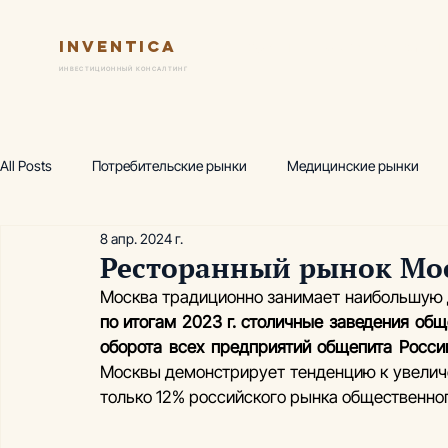
Inventica
Услуги
Ключевые практик
ИНВЕСТИЦИОННЫЙ КОНСАЛТИНГ
All Posts
Потребительские рынки
Медицинские рынки
8 апр. 2024 г.
Финансовая модель
Предпроектный маркетинг
Исс
Ресторанный рынок Моск
по итогам 2023 г. столичные заведения общ
Wellness-центр
Горнолыжные комплексы
Производ
оборота всех предприятий общепита Росси
Москвы демонстрирует тенденцию к увеличен
только 12% российского рынка общественног
Аналитика, термы
Аналитика, фитнес
Академия инв