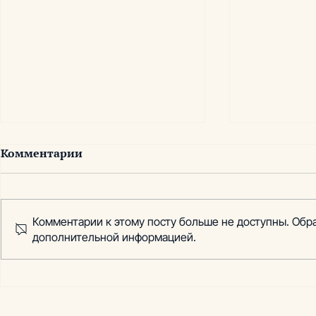
Комментарии
Комментарии к этому посту больше не доступны. Обра
дополнительной информацией.
Проект: оптимизация
Проект: э
деятельности частной
эффективн
школы начального
установки
образования
рекламной