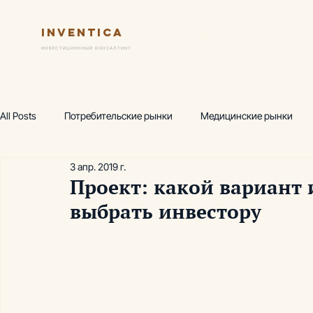
Inventica
Услуги
Ключевые практик
ИНВЕСТИЦИОННЫЙ КОНСАЛТИНГ
All Posts
Потребительские рынки
Медицинские рынки
3 апр. 2019 г.
Финансовая модель
Предпроектный маркетинг
Исс
Проект: какой вариант
выбрать инвестору
Wellness-центр
Горнолыжные комплексы
Производ
Аналитика, термы
Аналитика, фитнес
Академия инв