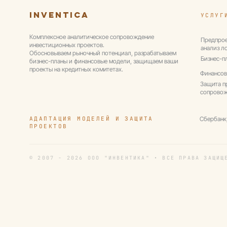
Inventica
УСЛУГ
Комплексное аналитическое сопровождение
Предпрое
инвестиционных проектов.
анализ л
Обосновываем рыночный потенциал, разрабатываем
Бизнес-п
бизнес-планы и финансовые модели, защищаем ваши
проекты на кредитных комитетах.
Финансов
Защита п
сопрово
АДАПТАЦИЯ МОДЕЛЕЙ И ЗАЩИТА
Сбербанк
ПРОЕКТОВ
© 2007 - 2026 ООО "ИНВЕНТИКА" • ВСЕ ПРАВА ЗАЩИЩ