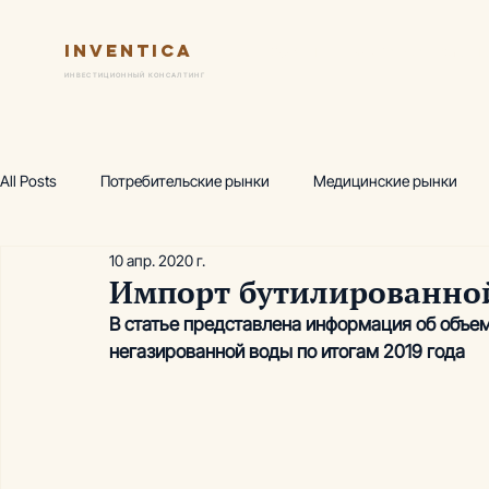
Inventica
Услуги
Ключевые практик
ИНВЕСТИЦИОННЫЙ КОНСАЛТИНГ
All Posts
Потребительские рынки
Медицинские рынки
10 апр. 2020 г.
Финансовая модель
Предпроектный маркетинг
Исс
Импорт бутилированной 
В статье представлена информация об объем
негазированной воды по итогам 2019 года
Wellness-центр
Горнолыжные комплексы
Производ
Аналитика, термы
Аналитика, фитнес
Академия инв