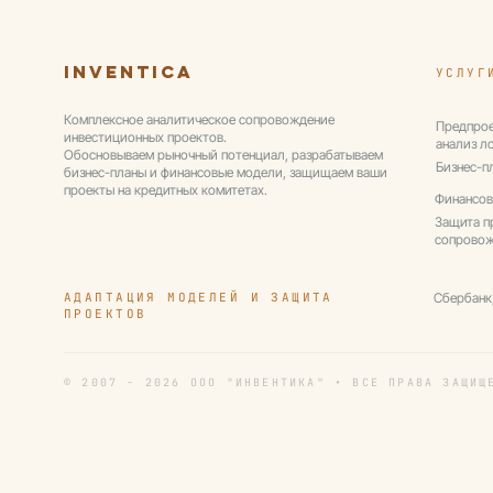
свыше 50%
Inventica
УСЛУГ
Комплексное аналитическое сопровождение
Предпрое
инвестиционных проектов.
анализ л
Обосновываем рыночный потенциал, разрабатываем
Бизнес-п
бизнес-планы и финансовые модели, защищаем ваши
проекты на кредитных комитетах.
Финансов
Защита п
сопрово
АДАПТАЦИЯ МОДЕЛЕЙ И ЗАЩИТА
Сбербанк
ПРОЕКТОВ
© 2007 - 2026 ООО "ИНВЕНТИКА" • ВСЕ ПРАВА ЗАЩИЩ