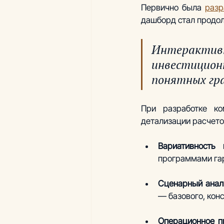
Первично была 
разр
дашборд стал продо
Интерактивн
инвестицион
понятных гр
При разработке ко
детализации расчето
Вариативность
программами гар
Сценарный анал
— базового, конс
Операционное п