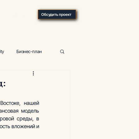
О компании
Обсудить проект
ity
Бизнес-план
р
Фитнес-центр
д:
ка, отели
остоке, нашей 
ансовая модель 
ровой среды, в 
сть вложений и 