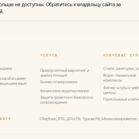
ольше не доступны. Обратитесь к владельцу сайта за
й.
Проект: Разработка
Про
бизнес-плана и
фин
финансовой модели для
пол
получения статуса
фин
резидента ТОР
ВЭБ
УСЛУГИ
КЛЮЧЕВЫЕ ОТР
ождение
Отели, санатории, к
Предпроектный маркетинг и
анализ локаций
Водно-термальные
 разрабатываем
комплексы
Бизнес-планирование
 защищаем ваши
Фитнес-клубы и well
Финансовое моделирование
центры
Защита проектов и банковское
Горнолыжные компл
сопровождение
ЩИТА
Сбербанк, ВТБ, ДОМ.РФ, Туризм.РФ, Минэкономразвития,