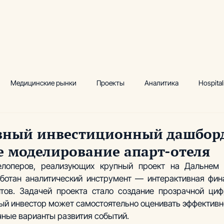
луги
Ключевые практики
Кейсы
Аналитика и инсайты
Медицинские рынки
Проекты
Аналитика
Hospital
ектный маркетинг
Исследования
Водно-термальный цент
вный инвестиционный дашбор
 моделирование апарт-отеля
 комплексы
Производство
Сопровождение
Аналити
елоперов, реализующих крупный проект на Дальнем В
ботан аналитический инструмент — интерактивная фин
тов. Задачей проекта стало создание прозрачной циф
, фитнес
Академия инвестиционных проектов
ый инвестор может самостоятельно оценивать эффективно
ные варианты развития событий.  