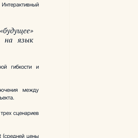
. Интерактивный 
будущее» 
 на язык 
ой гибкости и 
лючения между 
екта.  
трех сценариев 
 (средней цены 