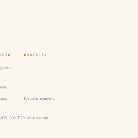
ект: Разработка
ансовой модели для
учения
ансирования в
.РФ
АСЛИ
КОНТАКТЫ
+ 7 (499) 755-80-24
урорты
info@inventica.ru
ness-
ексы
Готовые продукты
 ФРП, ОЭЗ, ТОР, Моногорода