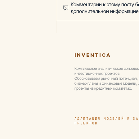
Комментарии к этому посту б
дополнительной информацие
Проект: Разработка
бизнес-плана и
финансовой модели для
получения статуса
резидента ТОР
Inventica
Комплексное аналитическое сопров
инвестиционных проектов.
Обосновываем рыночный потенциал,
бизнес-планы и финансовые модели,
проекты на кредитных комитетах.
АДАПТАЦИЯ МОДЕЛЕЙ И ЗА
ПРОЕКТОВ