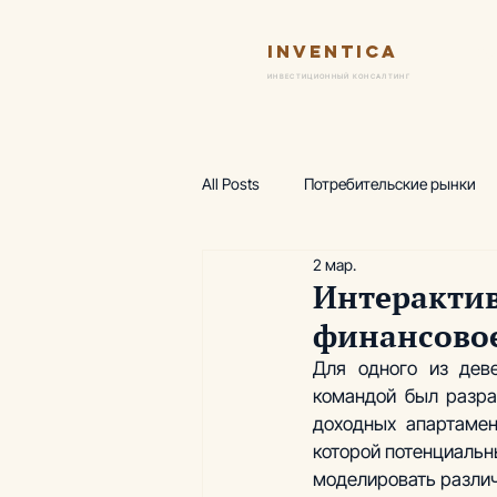
Inventica
Ус
ИНВЕСТИЦИОННЫЙ КОНСАЛТИНГ
All Posts
Потребительские рынки
2 мар.
Финансовая модель
Предпро
Интеракти
финансовое
Wellness-центр
Горнолыжные
Для одного из дев
командой был разра
доходных апартамен
Аналитика, термы
Аналитика
которой потенциальн
моделировать различ