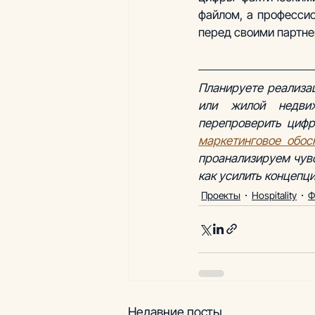
файлом, а професси
перед своими партне
Планируете реализац
или жилой недвиж
маркетинговое обос
проанализируем чувс
как усилить концепц
Проекты
Hospitality
Ф
Недавние посты