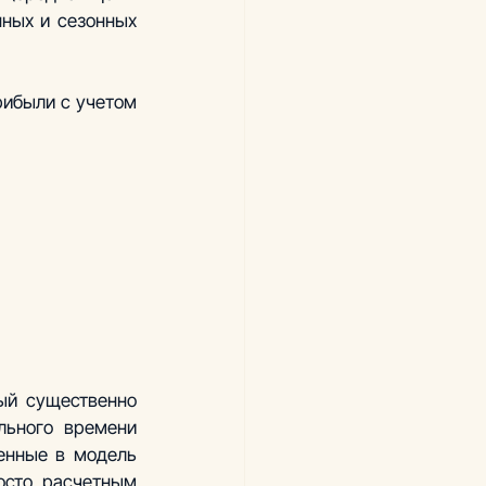
ных и сезонных 
рибыли с учетом 
й существенно 
ьного времени 
енные в модель 
сто расчетным 