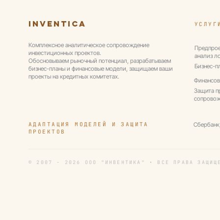
во Владивостоке
Inventica
УСЛУГ
Комплексное аналитическое сопровождение
Предпрое
инвестиционных проектов.
анализ л
Обосновываем рыночный потенциал, разрабатываем
Бизнес-п
бизнес-планы и финансовые модели, защищаем ваши
проекты на кредитных комитетах.
Финансов
Защита п
сопрово
АДАПТАЦИЯ МОДЕЛЕЙ И ЗАЩИТА
Сбербанк
ПРОЕКТОВ
© 2007 - 2026 ООО "ИНВЕНТИКА" • ВСЕ ПРАВА ЗАЩИЩ