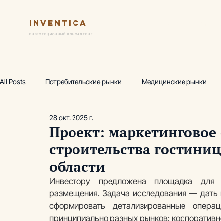
Inventica
Услуги
Ключевые практик
ИНВЕСТИЦИОННЫЙ КОНСАЛТИНГ
All Posts
Потребительские рынки
Медицинские рынки
28 окт. 2025 г.
Финансовая модель
Предпроектный маркетинг
Исс
Проект: маркетинговое
строительства гостини
Wellness-центр
Горнолыжные комплексы
Производ
области
Инвестору предложена площадка для ст
размещения. Задача исследования — дать 
Аналитика, термы
Аналитика, фитнес
Академия инв
сформировать детализированные опера
принципиально разных рынков: корпоративно