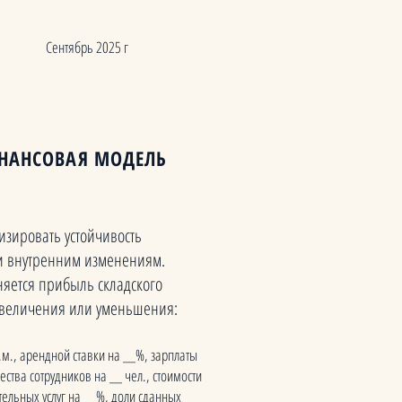
Сентябрь 2025 г
ИНАНСОВАЯ МОДЕЛЬ
зировать устойчивость
и внутренним изменениям.
яется прибыль складского
 увеличения или уменьшения:
.м., арендной ставки на __%, зарплаты
ства сотрудников на __ чел., стоимости
ельных услуг на __%, доли сданных