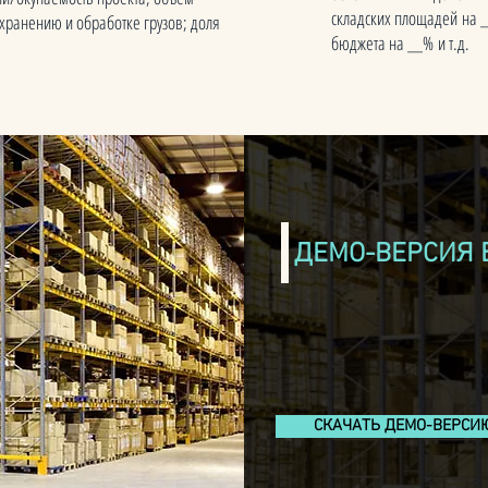
складских площадей на 
 хранению и обработке грузов; доля
бюджета на __% и т.д.
ДЕМО-ВЕРСИЯ 
СКАЧАТЬ ДЕМО-ВЕРСИ