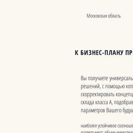
Московская область
К БИЗНЕС-ПЛАНУ П
Вы получаете универсал
решений, с помощью кот
скорректировать концепц
склада класса А, подобр
параметров Вашего будущ
наиболее устойчивое соотноше
паллето-мест; объем инвестиц