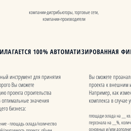
компании-дистрибьюторы, торговые сети,
компании-производители
РИЛАГАЕТСЯ 100% АВТОМАТИЗИРОВАННАЯ Ф
ьный инструмент для принятия
Вы сможете проанали
орого Вы сможете
проекта к внешним 
ию проекта строительства
Например, как измен
ав оптимальные значения
комплекса в случае
его бизнеса:
площади склада на __ кв
персонала на __%, количе
ние - площадь склада/количество
основных и/или дополнит
ий/окупаемость проекта; объем