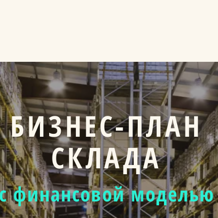
луги
Ключевые практики
Кейсы
Аналитика и инсайты
БИЗНЕС-ПЛАН
СКЛАДА
с финансовой моделью