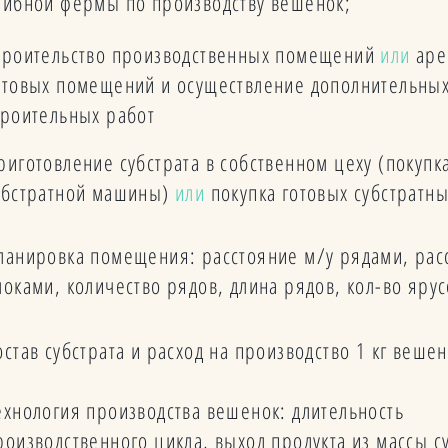
рибной фермы по производству вешенок;
троительство производственных помещений
или
аре
отовых помещений и осуществление дополнительны
троительных работ
риготовление субстрата в собственном цеху (покупк
убстратной машины)
или
покупка готовых субстратн
ланировка помещения: расстояние м/у рядами, рас
локами, количество рядов, длина рядов, кол-во яру
остав субстрата и расход на производство 1 кг веше
ехнология производства вешенок: длительность
роизводственного цикла, выход продукта из массы су