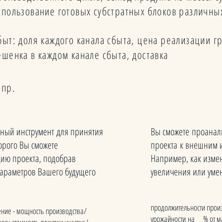
спользование готовых субстратных блоков различны
быт: доля каждого канала сбыта, цена реализации г
ешенка в каждом канале сбыта, доставка
 пр.
ьный инструмент для принятия
Вы сможете проанали
орого Вы сможете
проекта к внешним 
ию проекта, подобрав
Например, как измен
араметров Вашего будущего
увеличения или уме
продолжительности произ
ние - мощность производства/
урожайности на __% от ма