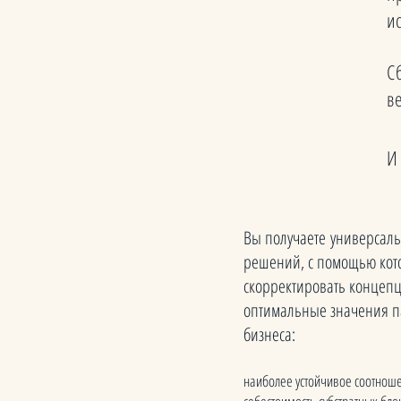
и
С
в
И
Вы получаете универсал
решений, с помощью кот
скорректировать концепц
оптимальные значения п
бизнеса:
наиболее устойчивое соотноше