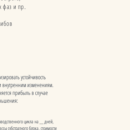
х фаз и пр.
рибов
зировать устойчивость
и внутренним изменениям.
яется прибыль в случае
ньшения:
водственного цикла на __ дней,
ссы субстратного блока, стоимости