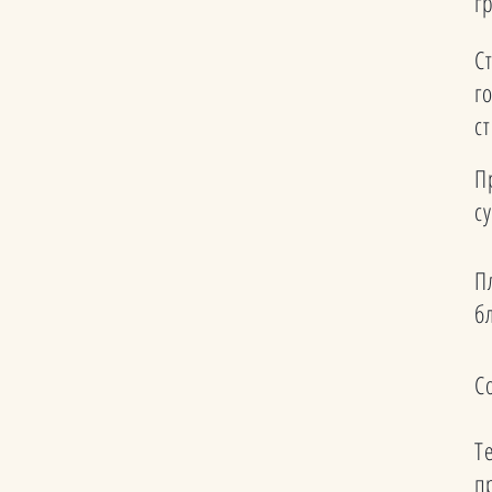
г
С
г
с
П
с
П
б
С
Т
п