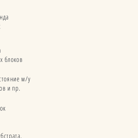
нда
х
а
ых блоков
стояние м/у
сов и пр.
нок
бстрата,