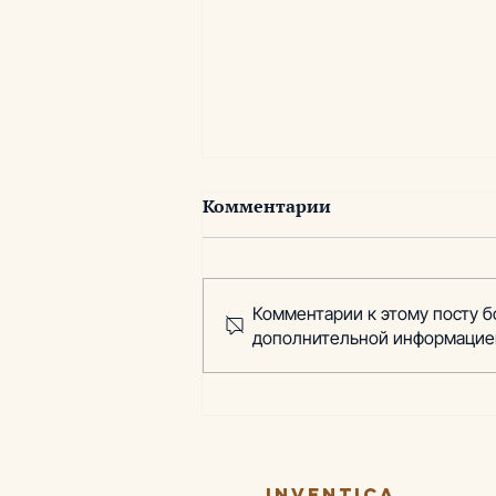
Комментарии
Комментарии к этому посту б
дополнительной информацие
Проект: анализ
целесообразности
строительства фитнес-
центра
Inventica