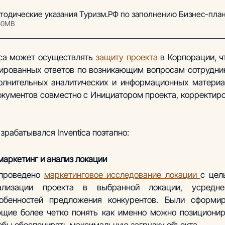
тодические указания Туризм.РФ по заполнению Бизнес-пла
.30MB
ica может осуществлять 
защиту проекта
 в Корпорации, ч
ированных ответов по возникающим вопросам сотрудник
олнительных аналитических и информационных материал
кументов совместно с Инициатором проекта, корректиро
рабатывался Inventica поэтапно: 
аркетинг и анализ локации
проведено 
маркетинговое исследование локации 
с цел
ализации проекта в выбранной локации, усреднен
собенностей предложения конкурентов. Были сформир
ющие более четко понять как именно можно позиционир