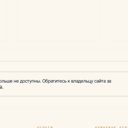
ольше не доступны. Обратитесь к владельцу сайта за
й.
Подготовка заявки на
Про
получение гранта из
раз
средств РФРИТ
тер
УСЛУГИ
КЛЮЧЕВЫЕ ОТР