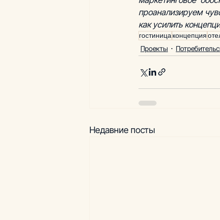
проанализируем чувс
как усилить концепц
гостиница
концепция
оте
Проекты
Потребительс
Недавние посты