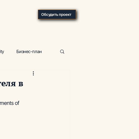
О компании
Обсудить проект
ity
Бизнес-план
р
Фитнес-центр
еля в
ка, отели
ements of 