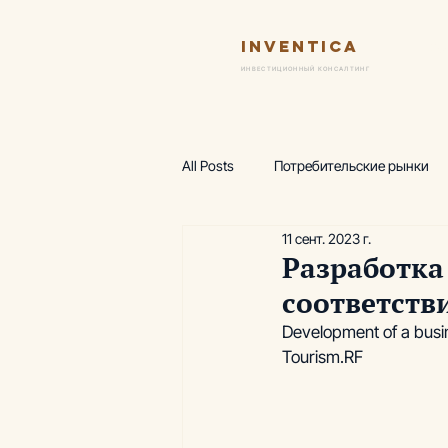
Inventica
Ус
ИНВЕСТИЦИОННЫЙ КОНСАЛТИНГ
All Posts
Потребительские рынки
11 сент. 2023 г.
Финансовая модель
Предпро
Разработка
соответств
Wellness-центр
Горнолыжные
Development of a busin
Tourism.RF
Аналитика, термы
Аналитика