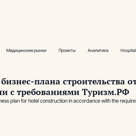
луги
Ключевые практики
Кейсы
Аналитика и инсайты
Медицинские рынки
Проекты
Аналитика
Hospital
ектный маркетинг
Исследования
Водно-термальный цент
 бизнес-плана строительства от
ии с требованиями Туризм.РФ
 комплексы
Производство
Сопровождение
Аналити
ess plan for hotel construction in accordance with the requir
, фитнес
Академия инвестиционных проектов