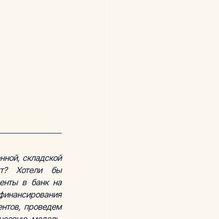
ной, складской 
т? Хотели бы 
нты в банк на 
инансирования 
нтов, проведем 
совую модель, 