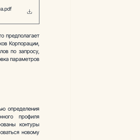
на
.pdf
то предполагает 
ов Корпорации, 
ов по запросу, 
вка параметров 
ью определения 
ного профиля 
ованы контуры 
оваться новому 