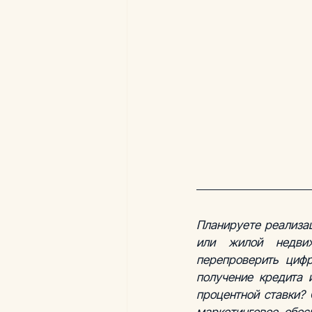
Планируете реализац
или жилой недвиж
перепроверить циф
получение кредита 
процентной ставки? 
маркетинговое обос