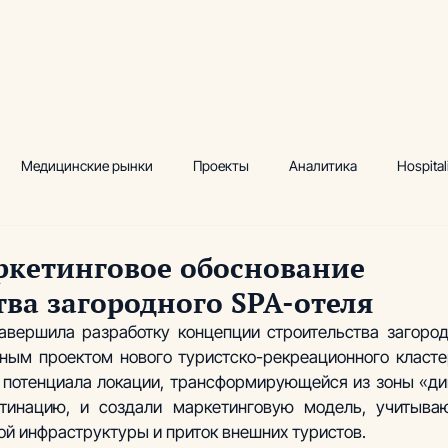
луги
Ключевые практики
Кейсы
Аналитика и инсайты
Медицинские рынки
Проекты
Аналитика
Hospital
ектный маркетинг
Исследования
Водно-термальный цент
ркетинговое обоснование
тва загородного SPA-отеля
 комплексы
Производство
Сопровождение
Аналити
завершила разработку концепции строительства загородн
ным проектом нового туристско-рекреационного класте
потенциала локации, трансформирующейся из зоны «дик
, фитнес
Академия инвестиционных проектов
стинацию, и создали маркетинговую модель, учитыва
ой инфраструктуры и приток внешних туристов.