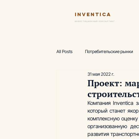
Inventica
Ус
ИНВЕСТИЦИОННЫЙ КОНСАЛТИНГ
All Posts
Потребительские рынки
31 мая 2022 г.
Финансовая модель
Предпро
Проект: ма
строительс
Wellness-центр
Горнолыжные
Компания Inventica 
который станет якор
комплексную оценку 
Аналитика, термы
Аналитика
организованную де
развития транспортн