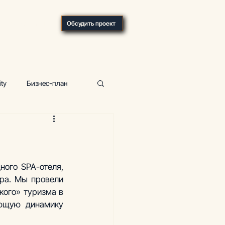
О компании
Обсудить проект
ity
Бизнес-план
р
Фитнес-центр
ка, отели
ого SPA-отеля, 
ра. Мы провели 
ого» туризма в 
ющую динамику 