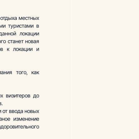
отдыха местных 
и туристами в 
анной локации 
о станет новая 
в к локации и 
ния того, как 
 визитеров до 
в.
 от ввода новых 
ное изменение 
доровительного 