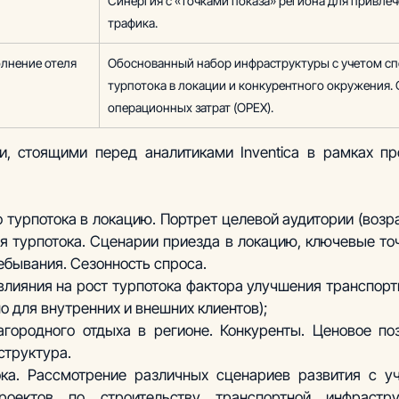
Синергия с «точками показа» региона для привлеч
трафика.
лнение отеля
Обоснованный набор инфраструктуры с учетом сп
турпотока в локации и конкурентного окружения.
операционных затрат (OPEX).
, стоящими перед аналитиками Inventica в рамках про
 турпотока в локацию. Портрет целевой аудитории (возра
ия турпотока. Сценарии приезда в локацию, ключевые точ
ебывания. Сезонность спроса.
влияния на рост турпотока фактора улучшения транспортн
о для внутренних и внешних клиентов);
городного отдыха в регионе. Конкуренты. Ценовое поз
структура.
ока. Рассмотрение различных сценариев развития с у
роектов по строительству транспортной инфрастру