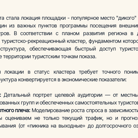
а стала локация площадки - популярное место "дикого" 
дин из важных пунктов программы посещения внешним
ров. В соответствии с планом развития региона в д
 туристско-рекреационный кластер, фундаментом которог
аструктура, обеспечивающая быстрый доступ туристо
 территории туристским точкам показа.
 локации в статус кластера требует точного понима
уктура конвертируется в экономические показатели:
:
 Детальный портрет целевой аудитории — от местных
ованных групп и обеспеченных самостоятельных туристо
тного плеча:
 Моделирование роста спроса в зависимости
ы оцениваем не только текущий трафик, но и прогноз
вания (от «пикника на выходные» до долгосрочного оз