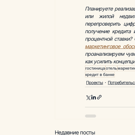
Планируете реализац
или жилой недвиж
перепроверить циф
получение кредита 
маркетинговое обос
проанализируем чувс
как усилить концепц
гостиница
отель
маркети
кредит в банке
Проекты
Потребительс
Недавние посты