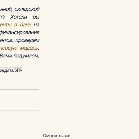
ной, складской 
т? Хотели бы 
енты в банк
 на 
инансирования 
процентной ставки? Обратитесь к нам. Мы подготовим полный пакет документов, проведем 
нсовую модель
, 
Вами подумаем, 
редита
SPA
Смотреть все