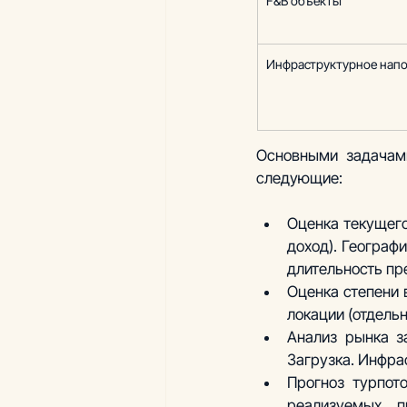
F&B объекты
Инфраструктурное напо
Основными задачами
следующие:
Оценка текущего
доход). Географ
длительность пр
Оценка степени 
локации (отдельн
Анализ рынка за
Загрузка. Инфра
Прогноз турпот
реализуемых п