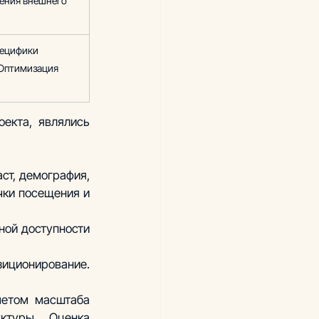
ения внешнего 
ецифики 
 Оптимизация 
екта, являлись 
ст, демография, 
ки посещения и 
ой доступности 
иционирование. 
четом масштаба 
ктуры. Оценка 