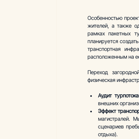
Особенностью проект
жителей, а также о
рамках пакетных ту
планируется создать
транспортная инфр
расположенным на ее
Переход загородной
физическая инфрастр
Аудит турпотока
внешних организ
Эффект транспор
магистралей. М
сценариев пребы
отдыха).