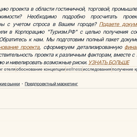
ию проекта в области гостиничной, торговой, промышлен
имости? Необходимо подробно просчитать проек
ры с учетом спроса в Вашем городе? 
Подаете докум
или в Корпорацию "Туризм.РФ" с целью получения соф
нование проекта
, сформируем детализированную 
фина
твительность проекта к различным факторам, вместе с 
ию и нивелировать возможные риски. 
УЗНАТЬ БОЛЬШЕ
нг отеля
обоснование концепции
wellness
исследования
получение к
кие рынки
Предпроектный маркетинг