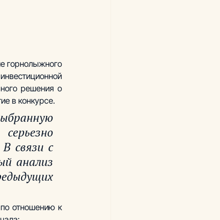
е горнолыжного 
вестиционной 
ного решения о 
ие в конкурсе.
бранную 
серьезно 
 связи с 
й анализ 
ыдущих 
по отношению к 
чала: