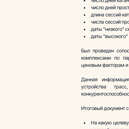
число дней ката
число дней прос
длина сессий ка
числа сессий пр
даты "низкого" с
даты "высокого" 
Был проведен сопос
комплексами по пар
ценовым факторам и 
Данная информация
устройства трас
конкурентоспособнос
Итоговый документ с
На какую целеву