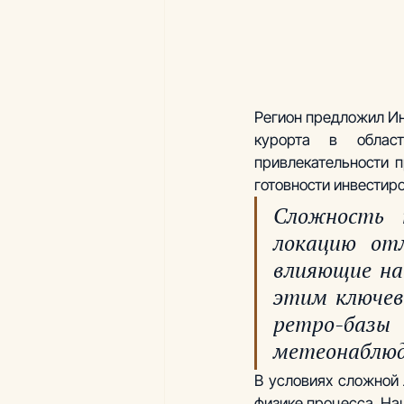
Регион предложил Ин
курорта в област
привлекательности п
готовности инвестир
Сложность 
локацию отл
влияющие на
этим ключев
ретро-баз
метеонаблюд
В условиях сложной 
физике процесса. На