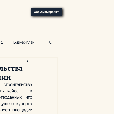
О компании
Обсудить проект
ity
Бизнес-план
р
Фитнес-центр
льства
ции
ка, отели
строительства 
сть кейса — в 
еоданных, что 
ущего курорта 
ьность площадки 