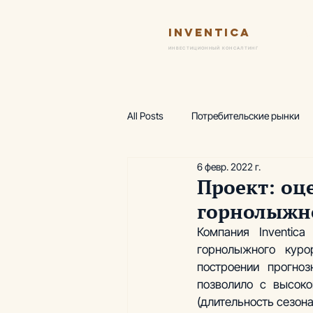
Inventica
Ус
ИНВЕСТИЦИОННЫЙ КОНСАЛТИНГ
All Posts
Потребительские рынки
6 февр. 2022 г.
Финансовая модель
Предпро
Проект: оц
горнолыжно
Wellness-центр
Горнолыжные
Компания Inventica
горнолыжного куро
построении прогноз
Аналитика, термы
Аналитика
позволило с высоко
(длительность сезон