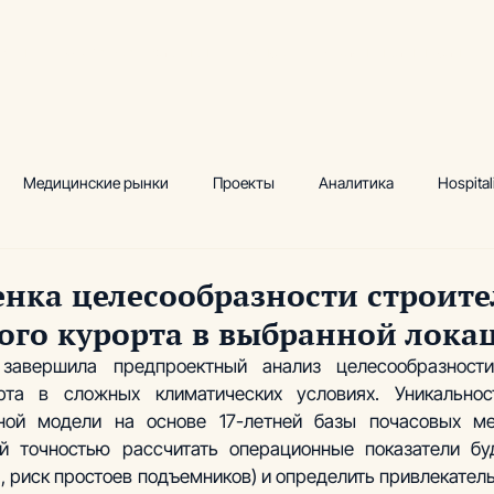
луги
Ключевые практики
Кейсы
Аналитика и инсайты
Медицинские рынки
Проекты
Аналитика
Hospital
ектный маркетинг
Исследования
Водно-термальный цент
енка целесообразности строите
го курорта в выбранной лока
 комплексы
Производство
Сопровождение
Аналити
 завершила предпроектный анализ целесообразности 
рта в сложных климатических условиях. Уникально
ной модели на основе 17-летней базы почасовых мет
, фитнес
Академия инвестиционных проектов
й точностью рассчитать операционные показатели буд
а, риск простоев подъемников) и определить привлекател