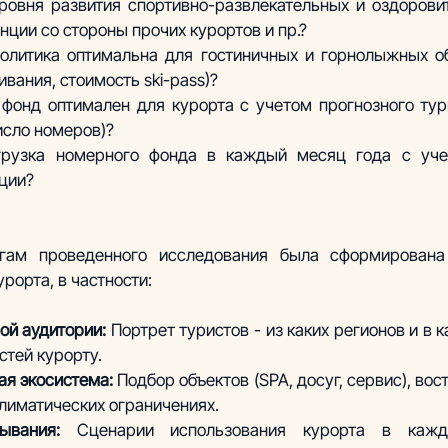
овня развития спортивно-развлекательных и оздоровит
нции со стороны прочих курортов и пр.?
олитика оптимальна для гостиничных и горнолыжных об
вания, стоимость ski-pass)? 
фонд оптимален для курорта с учетом прогнозного турп
исло номеров)? 
грузка номерного фонда в каждый месяц года с учет
ации?
огам проведенного исследования была сформирована 
урорта, в частности:
ой аудитории:
 Портрет туристов - из каких регионов и в к
стей курорту.
я экосистема:
 Подбор объектов (SPA, досуг, сервис), вос
лиматических ограничениях.
ывания:
 Сценарии использования курорта в кажд