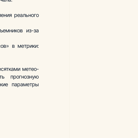
ения реального 
ъемников из-за 
ов» в метрики: 
есятками метео-
ь прогнозную 
кие параметры 