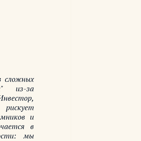
 сложных 
" из-за 
нвестор, 
 рискует 
мников и 
чается в 
сти: мы 