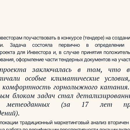
весторам поучаствовать в конкурсе (тендере) на создани
и. Задача состояла первично в определении ин
роекта для Инвестора и, в случае принятия положитель
ования, оформление части тендерных документов на участ
проекта заключалась в том, что вы
ичали особые климатические условия, 
 комфортность горнолыжного катания. В
ым блоком задач стал детализированны
ы метеоданных (за 17 лет пред
ений). 
локации традиционный маркетинговый анализ вторичен 
ша работа по верификации перспективности локации вклю