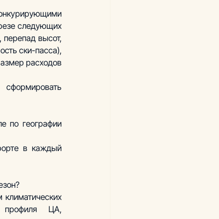
онкурирующими 
резе следующих 
 перепад высот, 
сть ски-пасса), 
азмер расходов 
сформировать 
е по географии 
рорте в каждый 
езон? 
 климатических 
 профиля ЦА, 