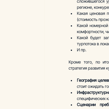
сложившегося ур
регионе, конкуре
Какая ценовая п
(стоимость прожи
Какой номерной 
комфортности, ч
Какой будет за
турпотока в лок
И пр.
Кроме того, по ит
стратегия развития к
География целев
стоит ожидать го
Инфраструктурна
специфических к
Сценарии преб