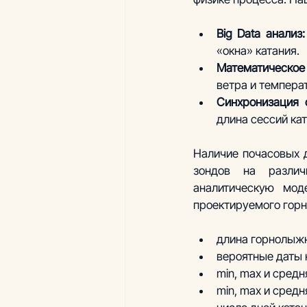
Big Data анализ:
«окна» катания.
Математическое
ветра и темпера
Синхронизация 
длина сессий кат
Наличие почасовых 
зондов на различ
аналитическую мод
проектируемого горн
длина горнолыжн
вероятные даты 
min, max и сред
min, max и средн