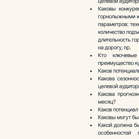
целевой аудитор
Каковы конкуре
горнолыжными ку
параметров: техн
количество подъе
длительность го
на дорогу, пр.
Кто ключевые
преимущество ку
Каков потенциал
Какова сезоннос
целевой аудитор
Какова прогноз
месяц?
Каков потенциал
Каковы могут бы
Какой должна бы
особенностей 