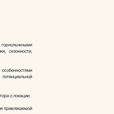
 горнолыжными 
и, сезонности, 
особенностями 
тенциальной 
ора о локации: 
я привлекаемой 