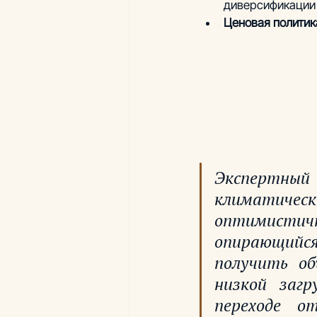
диверсификации 
Ценовая политика
Экспертный 
климатиче
оптимистичн
опирающийся
получить об
низкой загр
переходе о