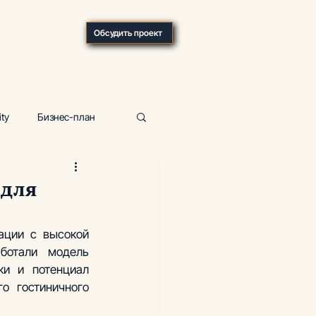
О компании
Обсудить проект
ity
Бизнес-план
р
Фитнес-центр
 для
ка, отели
ации с высокой 
ботали модель 
и и потенциал 
 гостиничного 