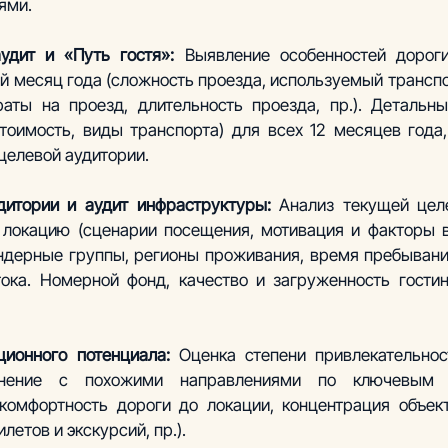
ями.
удит и «Путь гостя»: 
Выявление особенностей дороги
й месяц года (сложность проезда, используемый транспор
раты на проезд, длительность проезда, пр.). Детальны
стоимость, виды транспорта) для всех 12 месяцев года
 целевой аудитории.
дитории и аудит инфраструктуры:
 Анализ текущей целе
локацию (сценарии посещения, мотивация и факторы в
ндерные группы, регионы проживания, время пребывания 
ока. Номерной фонд, качество и загруженность гостин
ционного потенциала: 
Оценка степени привлекательнос
внение с похожими направлениями по ключевым 
комфортность дороги до локации, концентрация объект
летов и экскурсий, пр.).