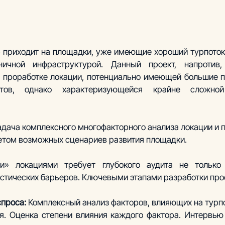
 приходит на площадки, уже имеющие хороший турпоток,
иничной инфраструктурой. Данный проект, напротив,
 проработке локации, потенциально имеющей большие п
стов, однако характеризующейся крайне сложной 
адача комплексного многофакторного анализа локации и п
четом возможных сценариев развития площадки.
и» локациями требует глубокого аудита не только т
истических барьеров. Ключевыми этапами разработки про
проса: 
Комплексный анализ факторов, влияющих на турпо
. Оценка степени влияния каждого фактора. Интервью 