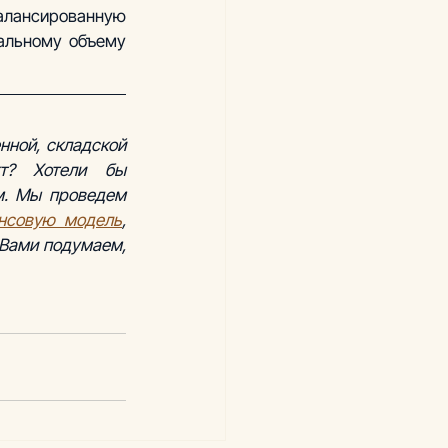
лансированную 
альному объему 
ной, складской 
т? Хотели бы 
перепроверить цифры с учетом спроса в Вашем городе? Обратитесь к нам. Мы проведем 
нсовую модель
, 
Вами подумаем, 