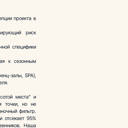
пции проекта в 
ирующий риск 
ной специфики 
ая к сезонным 
енц-залы, SPA), 
еля.
отой места" и 
 точки, но не 
ночный фильтр. 
и отсекает 95% 
енников. Наша 