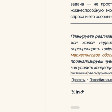
задача — не просто
жизнеспособную эко
спроса и его особенн
Планируете реализац
или жилой недвиж
маркетинговое обос
проанализируем чувс
как усилить концепц
гостиница
отель
туризм
о
Проекты
Потребительс