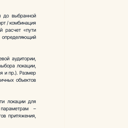
 до выбранной 
т / комбинация 
й расчет «пути 
, определяющий 
вой аудитории, 
ыбора локации, 
и пр.). Размер 
ичных объектов 
ти локации для 
параметрам – 
ов притяжения, 