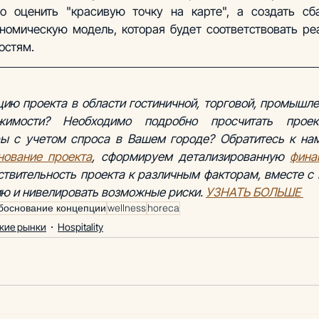
 оценить "красивую точку на карте", а создать сба
номическую модель, которая будет соответствовать ре
остям.
ию проекта в области гостиничной, торговой, промышлен
имости? Необходимо подробно просчитать проек
нование проекта
, сформируем детализированную 
фина
твительность проекта к различным факторам, вместе с 
ию и нивелировать возможные риски. 
УЗНАТЬ БОЛЬШЕ
боснование концепции
wellness
horeca
кие рынки
Hospitality