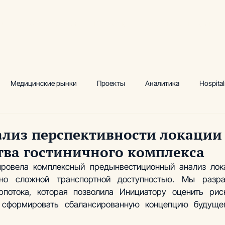
луги
Ключевые практики
Кейсы
Аналитика и инсайты
Медицинские рынки
Проекты
Аналитика
Hospital
ектный маркетинг
Исследования
Водно-термальный цент
ализ перспективности локации
тва гостиничного комплекса
 комплексы
Производство
Сопровождение
Аналити
 провела комплексный предынвестиционный анализ лок
 но сложной транспортной доступностью. Мы разра
рпотока, которая позволила Инициатору оценить риск
, фитнес
Академия инвестиционных проектов
 сформировать сбалансированную концепцию будущего