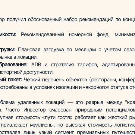
ор получил обоснованный набор рекомендаций по конце
кости:
 Рекомендованный номерной фонд, минимиз
рузки: 
Плановая загрузка по месяцам с учетом сезон
рынка в локации.
бразование:
 ADR и стратегия тарифов, адаптированн
спортной доступности.
ый пакет:
 Четкий перечень объектов (рестораны, конфер
стребованы в условиях изоляции и «якорного» статуса от
облема удаленных локаций — это разрыв между "крас
а. Часто Инвестор очарован природным потенциалом
купная стоимость «пути гостя» работает как жесткий ры
 привлекает миллионы, но высокая стоимость логистик
оставляя лишь узкий сегмент премиальных путешеств