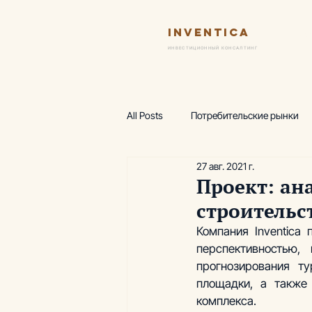
Inventica
Ус
ИНВЕСТИЦИОННЫЙ КОНСАЛТИНГ
All Posts
Потребительские рынки
27 авг. 2021 г.
Финансовая модель
Предпро
Проект: ан
строительс
Wellness-центр
Горнолыжные
Компания Inventica
перспективностью,
прогнозирования ту
Аналитика, термы
Аналитика
площадки, а также
комплекса.