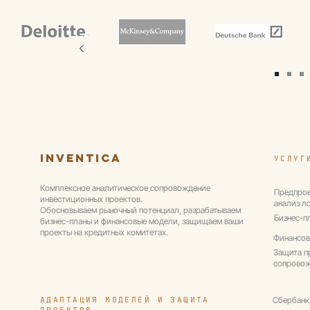
Режим работы:
ежедневно, с 9 до 20 ч
Inventica
УСЛУГ
Комплексное аналитическое сопровождение
Предпрое
инвестиционных проектов.
анализ л
Обосновываем рыночный потенциал, разрабатываем
Бизнес-п
бизнес-планы и финансовые модели, защищаем ваши
проекты на кредитных комитетах.
Финансов
Защита п
сопрово
АДАПТАЦИЯ МОДЕЛЕЙ И ЗАЩИТА
Сбербанк