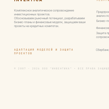
термального центра в
на горнол
Подмосковье
Комплексное аналитическое сопровождение
Предпрое
инвестиционных проектов.
анализ л
Обосновываем рыночный потенциал, разрабатываем
Бизнес-п
бизнес-планы и финансовые модели, защищаем ваши
проекты на кредитных комитетах.
Финансов
Защита п
сопрово
АДАПТАЦИЯ МОДЕЛЕЙ И ЗАЩИТА
Сбербанк
ПРОЕКТОВ
© 2007 - 2026 ООО "ИНВЕНТИКА" • ВСЕ ПРАВА ЗАЩИЩ